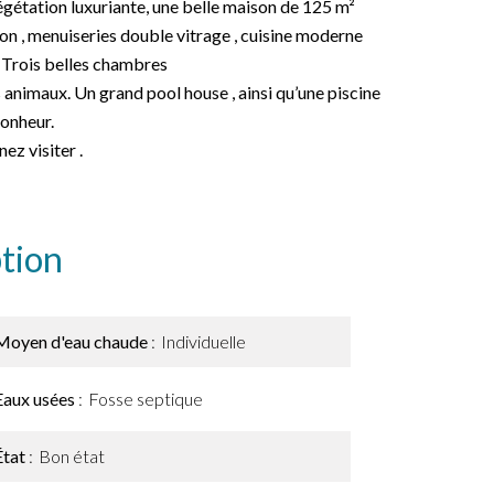
végétation luxuriante, une belle maison de 125 m²
tion , menuiseries double vitrage , cuisine moderne
. Trois belles chambres
nimaux. Un grand pool house , ainsi qu’une piscine
bonheur.
ez visiter .
tion
Moyen d'eau chaude
Individuelle
Eaux usées
Fosse septique
État
Bon état