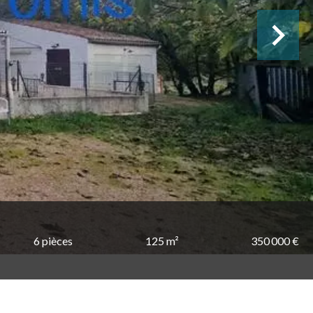
6 pièces
125 m²
350 000 €