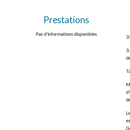
Prestations
Pas d'informations disponibles
3
3.
de
T
M
d'
de
Le
es
G