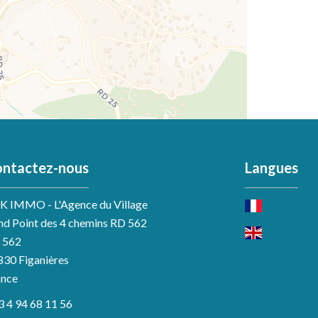
ntactez-nous
Langues
K IMMO - L'Agence du Village
nd Point des 4 chemins RD 562
 562
830
Figanières
ance
3 4 94 68 11 56