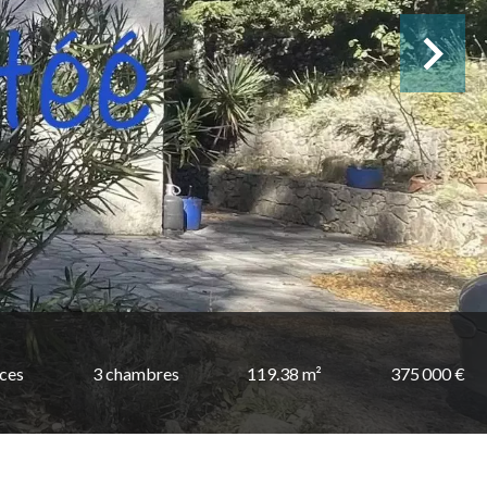
èces
3 chambres
119.38 m²
375 000 €