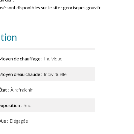
sé sont disponibles sur le site : georisques.gouv.fr
tion
Moyen de chauffage
Individuel
Moyen d'eau chaude
Individuelle
État
À rafraîchir
Exposition
Sud
Vue
Dégagée