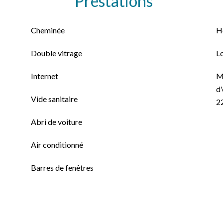
Prestations
Cheminée
H
Double vitrage
L
Internet
M
d'
Vide sanitaire
2
Abri de voiture
Air conditionné
Barres de fenêtres