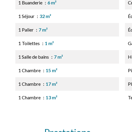
1 Buanderie
6 m²
C
1 Séjour
32 m²
É
1 Palier
7 m²
É
1 Toilettes
1 m²
G
1 Salle de bains
7 m²
H
1 Chambre
15 m²
Pi
1 Chambre
17 m²
P
1 Chambre
13 m²
T