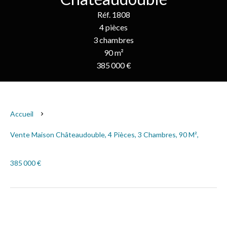
Réf. 1808
4 pièces
3 chambres
90 m²
385 000 €
Accueil
Vente Maison Châteaudouble, 4 Pièces, 3 Chambres, 90 M²,
385 000 €