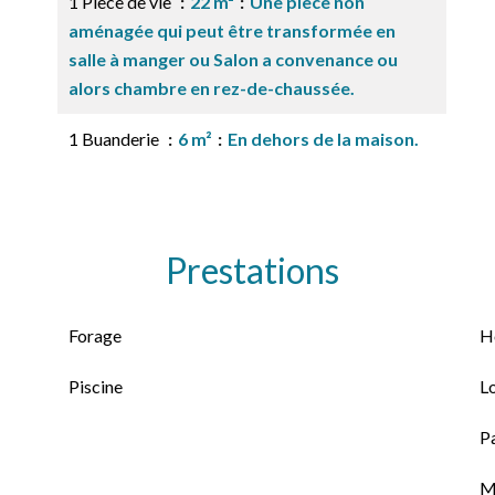
1 Pièce de vie
22 m²
Une pièce non
aménagée qui peut être transformée en
salle à manger ou Salon a convenance ou
alors chambre en rez-de-chaussée.
1 Buanderie
6 m²
En dehors de la maison.
Prestations
Forage
H
Piscine
L
P
M