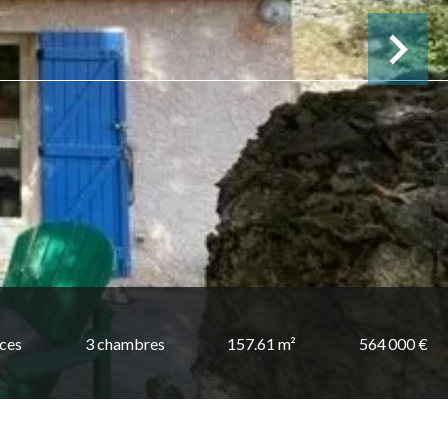
èces
3 chambres
157.61 m²
564 000 €