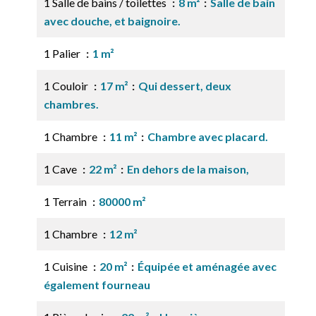
1 Salle de bains / toilettes
8 m²
Salle de bain
avec douche, et baignoire.
1 Palier
1 m²
1 Couloir
17 m²
Qui dessert, deux
chambres.
1 Chambre
11 m²
Chambre avec placard.
1 Cave
22 m²
En dehors de la maison,
1 Terrain
80000 m²
1 Chambre
12 m²
1 Cuisine
20 m²
Équipée et aménagée avec
également fourneau