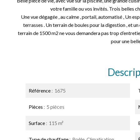
Belle pièce de vie, avec vue sur la piscine, une grande cuis
votre famille ou vos invités. Trois belles 
Une vue dégagée , au calme , portail, automatisé , Un esp
terrasses . Un terrain de boules pour la digestion , et un
terrain de 1500 m2 ne vous demandera pas trop d’entretien
pour une belle
Descrip
Référence
1675
Pièces
5 pièces
Surface
115 m²
Type de chauffage
Poêle, Climatisation