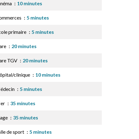
inéma
10 minutes
ommerces
5 minutes
cole primaire
5 minutes
are
20 minutes
are TGV
20 minutes
ôpital/clinique
10 minutes
édecin
5 minutes
er
35 minutes
lage
35 minutes
lle de sport
5 minutes