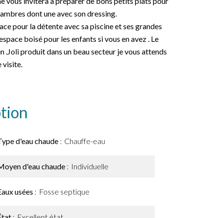
ine vous invitera à préparer de bons petits plats pour
chambres dont une avec son dressing.
ace pour la détente avec sa piscine et ses grandes
 espace boisé pour les enfants si vous en avez . Le
 .Joli produit dans un beau secteur je vous attends
 visite.
tion
Type d'eau chaude
Chauffe-eau
Moyen d'eau chaude
Individuelle
Eaux usées
Fosse septique
État
Excellent état