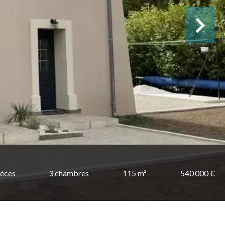
ièces
3 chambres
115 m²
540 000 €