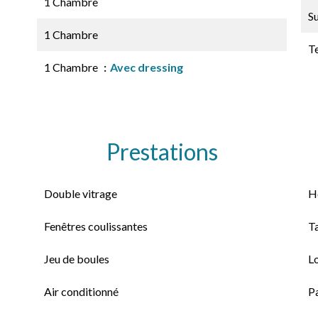
1 Chambre
S
1 Chambre
T
1 Chambre
Avec dressing
Prestations
Double vitrage
H
Fenêtres coulissantes
T
Jeu de boules
L
Air conditionné
P