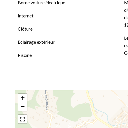
Borne voiture électrique
M
d'
Internet
de
1
Clôture
Le
Éclairage extérieur
es
G
Piscine
+
−