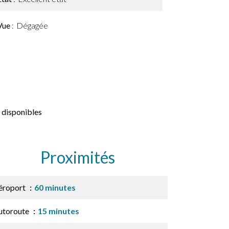
Vue
Dégagée
 disponibles
Proximités
éroport
60 minutes
utoroute
15 minutes