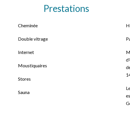
Prestations
Cheminée
H
Double vitrage
P
Internet
M
d'
Moustiquaires
de
1
Stores
Le
Sauna
es
G