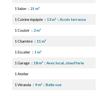
1 Salon
21 m²
1 Cuisine équipée
13 m²
Accès terrasse
1 Couloir
2 m²
1 Chambre
11 m²
1 Escalier
1 m²
1 Garage
18 m²
Avec local, chaufferie
1 Atelier
1 Véranda
9 m²
Belle vue