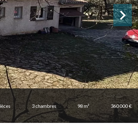
ièces
3 chambres
98 m²
360 000 €