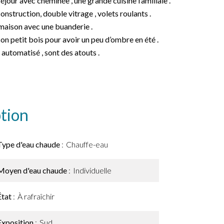
séjour avec cheminée , une grande cuisine familiale .
nstruction, double vitrage , volets roulants .
aison avec une buanderie .
n petit bois pour avoir un peu d’ombre en été .
l automatisé , sont des atouts .
tion
Type d'eau chaude
Chauffe-eau
Moyen d'eau chaude
Individuelle
État
À rafraîchir
Exposition
Sud