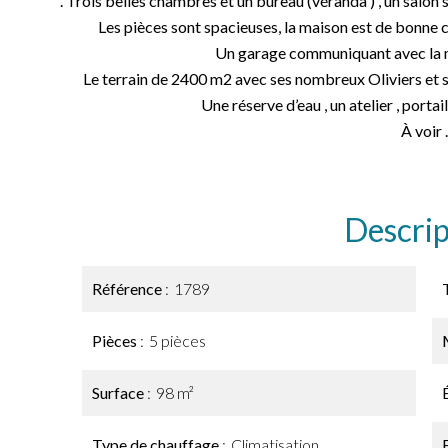
. Trois belles chambres et un bureau (véranda ) , un salon 
Les pièces sont spacieuses, la maison est de bonne co
Un garage communiquant avec la m
Le terrain de 2400 m2 avec ses nombreux Oliviers et so
Une réserve d’eau , un atelier , portai
À voir .
Descrip
Référence
1789
Pièces
5 pièces
Surface
98 m²
Type de chauffage
Climatisation