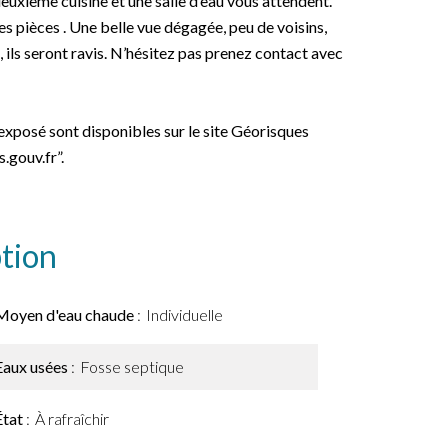
deuxième cuisine et une salle d’eau vous attendent.
es pièces . Une belle vue dégagée, peu de voisins,
ils seront ravis. N’hésitez pas prenez contact avec
 exposé sont disponibles sur le site Géorisques
.gouv.fr”.
tion
Moyen d'eau chaude
Individuelle
Eaux usées
Fosse septique
État
À rafraîchir