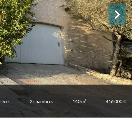
ièces
2 chambres
140 m²
416 000 €