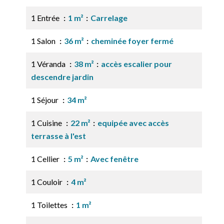
1 Entrée
1 m²
Carrelage
1 Salon
36 m²
cheminée foyer fermé
1 Véranda
38 m²
accès escalier pour
descendre jardin
1 Séjour
34 m²
1 Cuisine
22 m²
equipée avec accès
terrasse à l'est
1 Cellier
5 m²
Avec fenêtre
1 Couloir
4 m²
1 Toilettes
1 m²