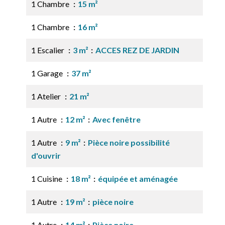
1 Chambre
15 m²
1 Chambre
16 m²
1 Escalier
3 m²
ACCES REZ DE JARDIN
1 Garage
37 m²
1 Atelier
21 m²
1 Autre
12 m²
Avec fenêtre
1 Autre
9 m²
Pièce noire possibilité
d'ouvrir
1 Cuisine
18 m²
équipée et aménagée
1 Autre
19 m²
pièce noire
1 Autre
14 m²
Pièce noire