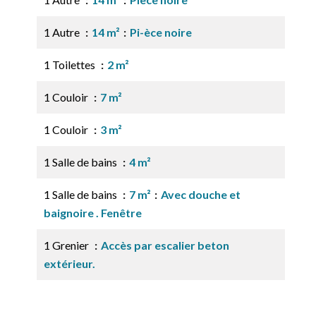
1 Autre
14 m²
Pi-èce noire
1 Toilettes
2 m²
1 Couloir
7 m²
1 Couloir
3 m²
1 Salle de bains
4 m²
1 Salle de bains
7 m²
Avec douche et
baignoire . Fenêtre
1 Grenier
Accès par escalier beton
extérieur.