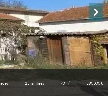
ièces
2 chambres
70 m²
280 000 €