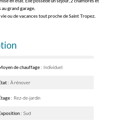
ise en état. Elle possède un séjour, 2 chambres et
s au grand garage.
 vie ou de vacances tout proche de Saint Tropez.
tion
Moyen de chauffage
Individuel
État
À rénover
Étage
Rez-de-jardin
Exposition
Sud