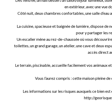
Dès l’entrée, un hall dessert un salon/séjour lumineux, ouv
en extérieur, avec une vue do
Côté nuit, deux chambres confortables, une salle d’eau
La cuisine, spacieuse et baignée de lumière, dispose de
pour y partager les re
Un escalier mène au rez-de-chaussée où vous découvrirez
toilettes, un grand garage, un atelier, une cave et deux 
accès direct au
Le terrain, piscinable, accueille facilement vos animaux 
Vous l’aurez compris : cette maison pleine de
Les informations sur les risques auxquels ce bien est
http://georisques