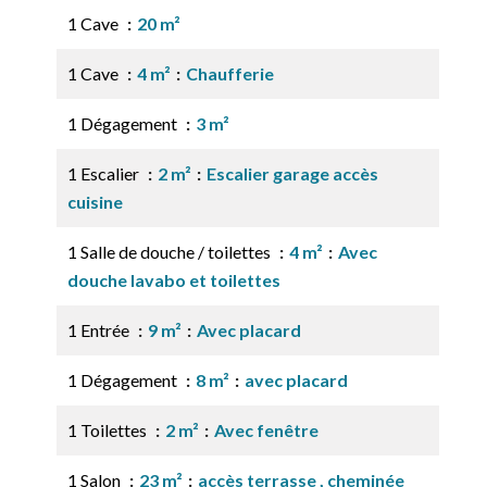
1 Cave
20 m²
1 Cave
4 m²
Chaufferie
1 Dégagement
3 m²
1 Escalier
2 m²
Escalier garage accès
cuisine
1 Salle de douche / toilettes
4 m²
Avec
douche lavabo et toilettes
1 Entrée
9 m²
Avec placard
1 Dégagement
8 m²
avec placard
1 Toilettes
2 m²
Avec fenêtre
1 Salon
23 m²
accès terrasse , cheminée