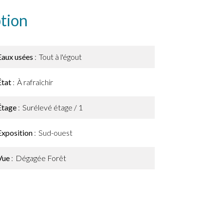
tion
Eaux usées
Tout à l'égout
État
À rafraîchir
Étage
Surélevé étage / 1
Exposition
Sud-ouest
Vue
Dégagée Forêt