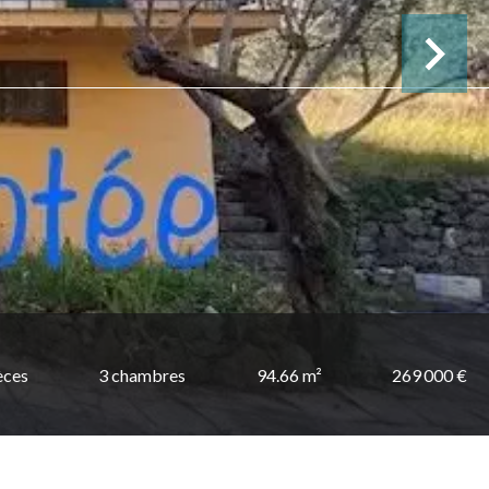
èces
3 chambres
94.66 m²
269 000 €