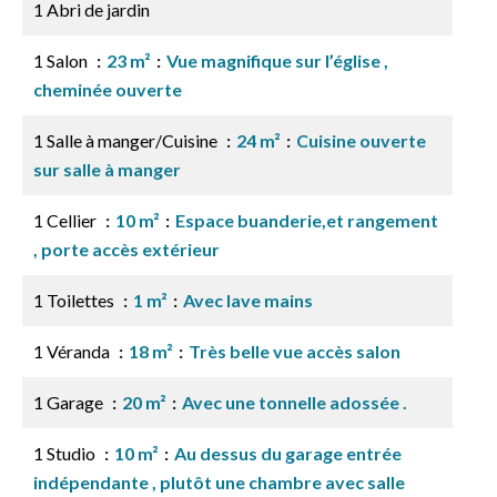
1 Abri de jardin
1 Salon
23 m²
Vue magnifique sur l’église ,
cheminée ouverte
1 Salle à manger/Cuisine
24 m²
Cuisine ouverte
sur salle à manger
1 Cellier
10 m²
Espace buanderie,et rangement
, porte accès extérieur
1 Toilettes
1 m²
Avec lave mains
1 Véranda
18 m²
Très belle vue accès salon
1 Garage
20 m²
Avec une tonnelle adossée .
1 Studio
10 m²
Au dessus du garage entrée
indépendante , plutôt une chambre avec salle