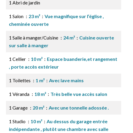
1 Abri de jardin
1 Salon
23 m²
Vue magnifique sur l’église ,
cheminée ouverte
1 Salle à manger/Cuisine
24 m²
Cuisine ouverte
sur salle à manger
1 Cellier
10 m²
Espace buanderie,et rangement
, porte accès extérieur
1 Toilettes
1 m²
Avec lave mains
1 Véranda
18 m²
Très belle vue accès salon
1 Garage
20 m²
Avec une tonnelle adossée .
1 Studio
10 m²
Au dessus du garage entrée
indépendante , plutôt une chambre avec salle