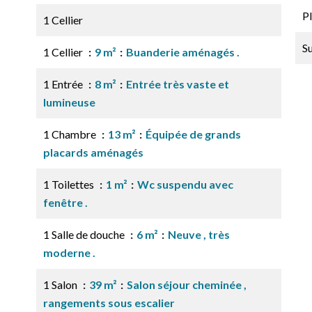
P
1 Cellier
S
1 Cellier
9 m²
Buanderie aménagés .
1 Entrée
8 m²
Entrée très vaste et
lumineuse
1 Chambre
13 m²
Équipée de grands
placards aménagés
1 Toilettes
1 m²
Wc suspendu avec
fenêtre .
1 Salle de douche
6 m²
Neuve , très
moderne .
1 Salon
39 m²
Salon séjour cheminée ,
rangements sous escalier