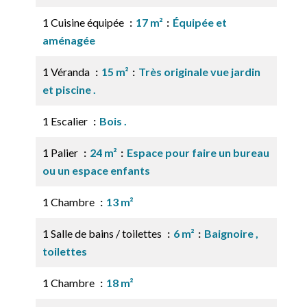
1 Cuisine équipée
17 m²
Équipée et
aménagée
1 Véranda
15 m²
Très originale vue jardin
et piscine .
1 Escalier
Bois .
1 Palier
24 m²
Espace pour faire un bureau
ou un espace enfants
1 Chambre
13 m²
1 Salle de bains / toilettes
6 m²
Baignoire ,
toilettes
1 Chambre
18 m²