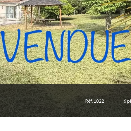
Réf. 1822
6 p