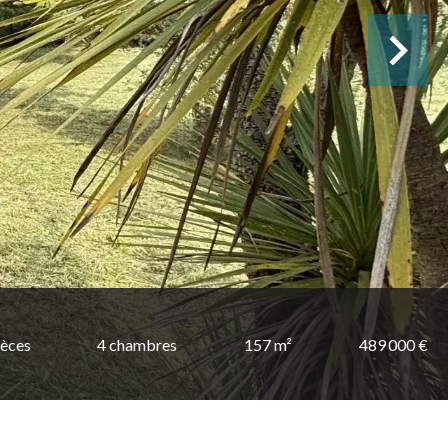
ièces
4 chambres
157 m²
489 000 €