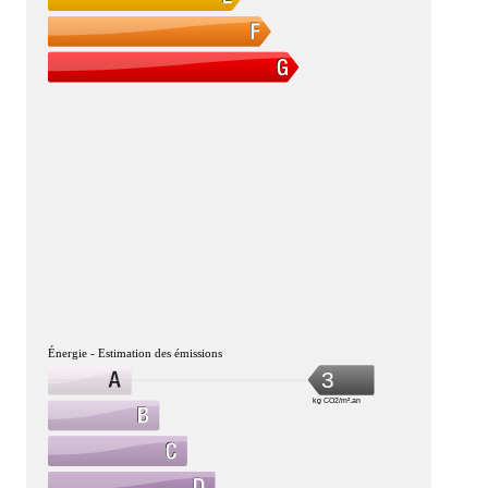
Énergie - Estimation des émissions
3
kg CO2/m².an