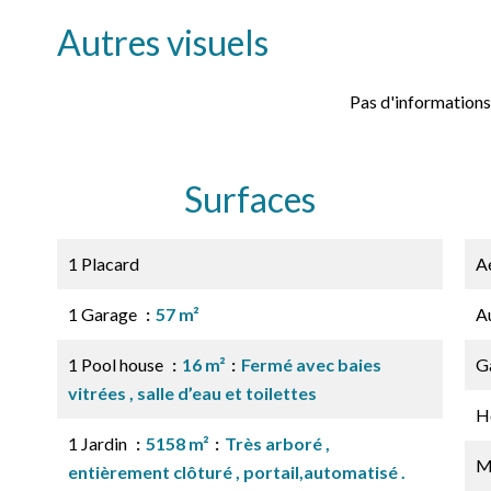
Autres visuels
Pas d'informations
Surfaces
1 Placard
A
1 Garage
57 m²
A
1 Pool house
16 m²
Fermé avec baies
G
vitrées , salle d’eau et toilettes
H
1 Jardin
5158 m²
Très arboré ,
M
entièrement clôturé , portail,automatisé .