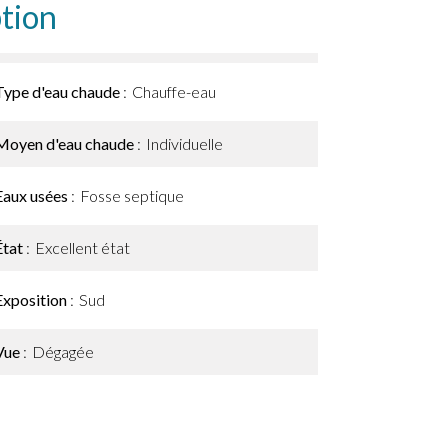
tion
Type d'eau chaude
Chauffe-eau
Moyen d'eau chaude
Individuelle
Eaux usées
Fosse septique
État
Excellent état
Exposition
Sud
Vue
Dégagée