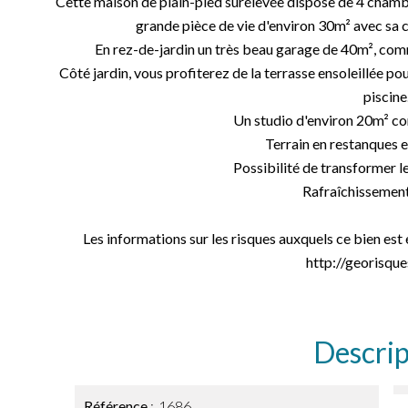
Cette maison de plain-pied surélevée dispose de 4 chambres
grande pièce de vie d'environ 30m² avec sa 
En rez-de-jardin un très beau garage de 40m², commu
Côté jardin, vous profiterez de la terrasse ensoleillée pou
piscine
Un studio d'environ 20m² c
Terrain en restanques e
Possibilité de transformer l
Rafraîchissement 
Les informations sur les risques auxquels ce bien est
http://georisques
Descrip
Référence
1686