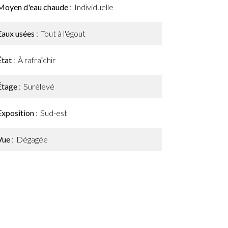
Moyen d'eau chaude
Individuelle
Eaux usées
Tout à l'égout
État
À rafraîchir
Étage
Surélevé
Exposition
Sud-est
Vue
Dégagée