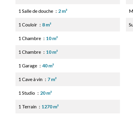
1 Salle de douche
2 m²
M
1 Couloir
8 m²
S
1 Chambre
10 m²
1 Chambre
10 m²
1 Garage
40 m²
1 Cave à vin
7 m²
1 Studio
20 m²
1 Terrain
1270 m²