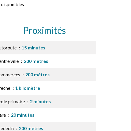
 disponibles
Proximités
utoroute
15 minutes
ntre ville
200 mètres
ommerces
200 mètres
rèche
1 kilomètre
cole primaire
2 minutes
are
20 minutes
édecin
200 mètres