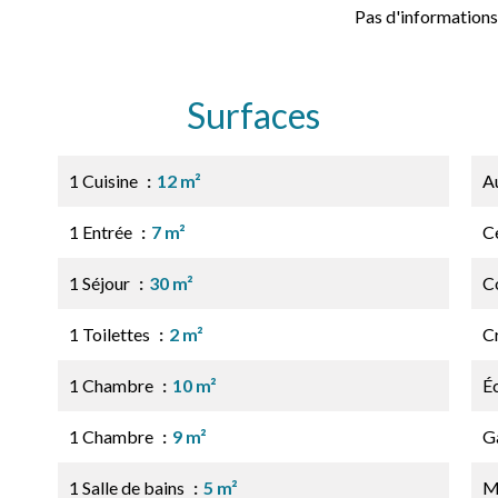
Pas d'informations
Surfaces
1 Cuisine
12 m²
A
1 Entrée
7 m²
Ce
1 Séjour
30 m²
C
1 Toilettes
2 m²
C
1 Chambre
10 m²
É
1 Chambre
9 m²
G
1 Salle de bains
5 m²
M