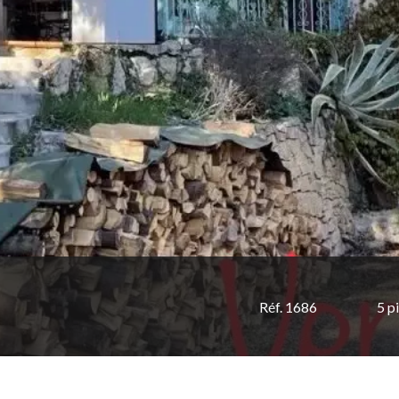
Réf. 1686
5 p