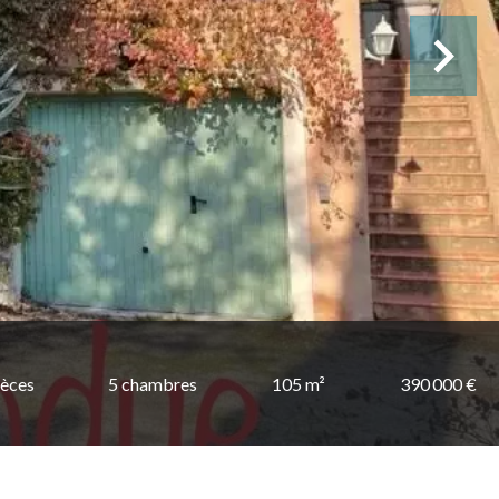
ièces
5 chambres
105 m²
390 000 €